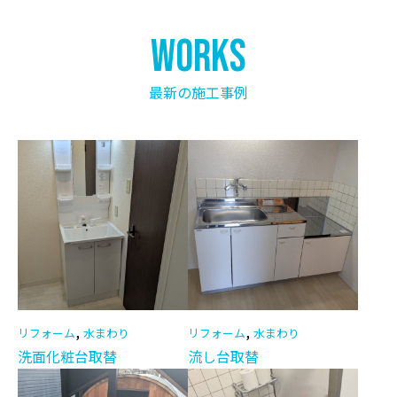
works
最新の施工事例
,
,
リフォーム
水まわり
リフォーム
水まわり
洗面化粧台取替
流し台取替