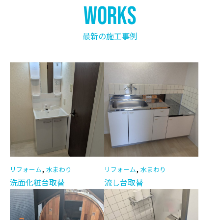
works
最新の施工事例
,
,
リフォーム
水まわり
リフォーム
水まわり
洗面化粧台取替
流し台取替